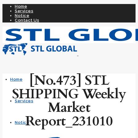
Home
Services
Notice
Contact Us
[No.473] STL
Home
SHIPPING Weekly
Market
Services
Report_231010
Notice