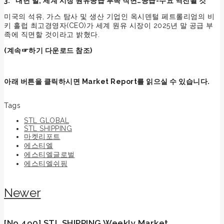
3. “내년 말, 세계 시장 원유공급 부족 직면…공급-수요 역전될 것”
미국의 석유, 가스 탐사 및 생산 기업인 옥시덴털 페트롤리엄의 비
키 홀럽 최고경영자(CEO)가 세계 원유 시장이 2025년 말 공급 부
족에 직면할 것이라고 밝혔다.
(
계속☞하기 다운로드 참조)
아래 버튼을 클릭하시면 Market Report를 읽으실 수 있습니다.
Read Now
Tags
STL GLOBAL
STL SHIPPING
마켓리포트
에스티엘
에스티엘글로벌
에스티엘쉬핑
Newer
[No.490] STL SHIPPING Weekly Market