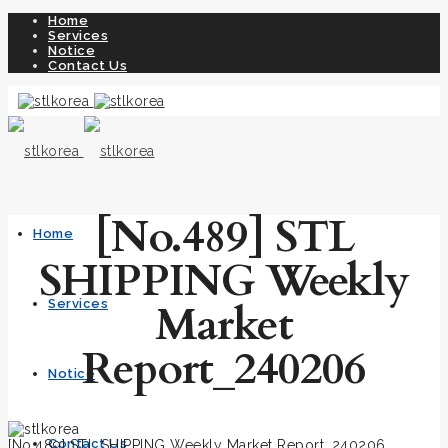
Home
Services
Notice
Contact Us
[No.489] STL
Home
SHIPPING Weekly
Market
Services
Report_240206
Notice
Contact Us
[No.489] STL SHIPPING Weekly Market Report_240206