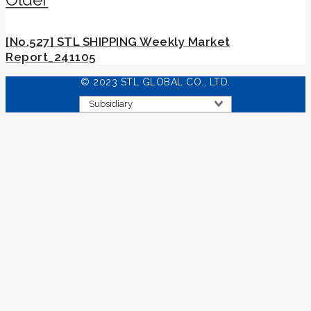
[No.527] STL SHIPPING Weekly Market
Report_241105
© 2023 STL GLOBAL CO., LTD.