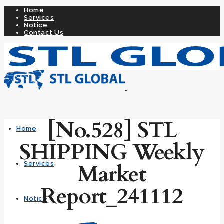
Home
Services
Notice
Contact Us
[No.528] STL
Home
SHIPPING Weekly
Market
Services
Report_241112
Notice