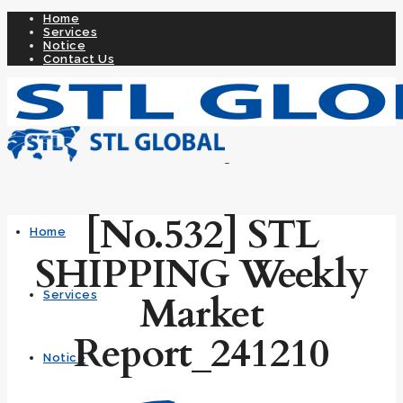
Home
Services
Notice
Contact Us
[No.532] STL
Home
SHIPPING Weekly
Market
Services
Report_241210
Notice