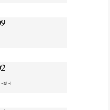
09
02
나왔다.…