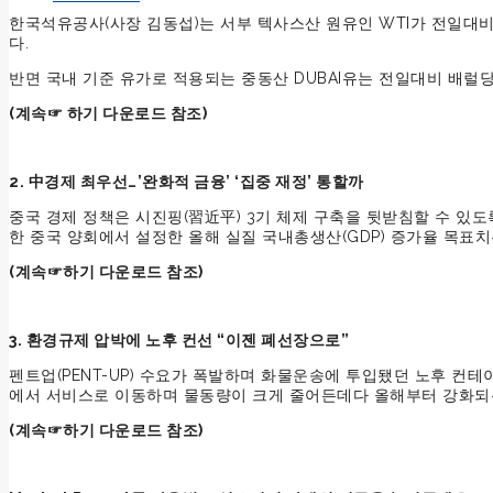
한국석유공사(사장 김동섭)는 서부 텍사스산 원유인 WTI가 전일대비 배럴
다.
반면 국내 기준 유가로 적용되는 중동산 DUBAI유는 전일대비 배럴당 2
(계속☞ 하기 다운로드 참조)
2. 中경제 최우선…’완화적 금융’ ‘집중 재정’ 통할까
중국 경제 정책은 시진핑(習近平) 3기 체제 구축을 뒷받침할 수 있
한 중국 양회에서 설정한 올해 실질 국내총생산(GDP) 증가율 목표치는
(
계속☞하기 다운로드 참조)
3. 환경규제 압박에 노후 컨선 “이젠 폐선장으로”
펜트업(PENT-UP) 수요가 폭발하며 화물운송에 투입됐던 노후 컨
에서 서비스로 이동하며 물동량이 크게 줄어든데다 올해부터 강화되는
(
계속☞하기 다운로드 참조)