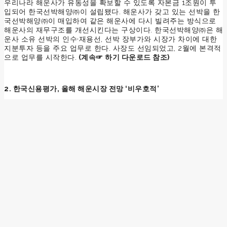
우리나라 해운사가 유동성을 확보할 수 있도록 자본금 1조원이 투
입되어 한국선박해양㈜이 설립됐다. 해운사가 갖고 있는 선박을 한
국선박해양㈜이 매입하여 같은 해운사에 다시 빌려주는 방식으로
해운사의 재무구조를 개선시킨다는 구상이다. 한국선박해양㈜은 해
운사 소유 선박의 인수·재용선, 선박 장부가와 시장가 차이에 대한
지분투자 등을 주요 업무로 한다. 사장도 선임되었고, 2월에 본격적
으로 업무를 시작한다.
(계속☞ 하기 다운로드 참조)
2. 한국신용평가, 올해 해운시장 전망 ‘비우호적’
한국신용평가는 올 한 해도 해운시장 전망이 ‘비우호적’이라고 평가
했다. 글로벌 무역둔화로 선복과잉이 지속되는 데다 운임도 바닥권
을 이어갈 것으로 보인다는 이유다.
한신평 강교진 연구원은 컨테이너선 시장이 지난해 수준의 선복과
잉 상황을 이어갈 것으로 내다봤다. 물동량 성장률은 4% 안팎이 제
시됐다. 미주 및 구주항로에서 2~3%대, 아시아역내항로 등에서 5%
대를 보인다는 관측이다.
신조선 인도량은 전체 선대의 4% 수준인 130만TEU에 이를 것으로
예상됐다. 현재 신조 발주 규모는 전체 선대의 17%인 330만TEU에
달한다. 지난해 신조선 발주량이 20만TEU에 그쳐 2015년의 220만
TEU에서 크게 감소한 건 긍정적이지만 발주 감소가 상당 기간 지속